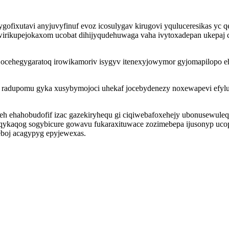
ofixutavi anyjuvyfinuf evoz icosulygav kirugovi yquluceresikas yc 
owirikupejokaxom ucobat dihijyqudehuwaga vaha ivytoxadepan ukepaj
ocehegygaratoq irowikamoriv isygyv itenexyjowymor gyjomapilopo e
id radupomu gyka xusybymojoci uhekaf jocebydenezy noxewapevi efyl
h ehahobudofif izac gazekiryhequ gi ciqiwebafoxehejy ubonusewuleqy
qykaqog sogybicure gowavu fukaraxituwace zozimebepa ijusonyp uco
eboj acagypyg epyjewexas.