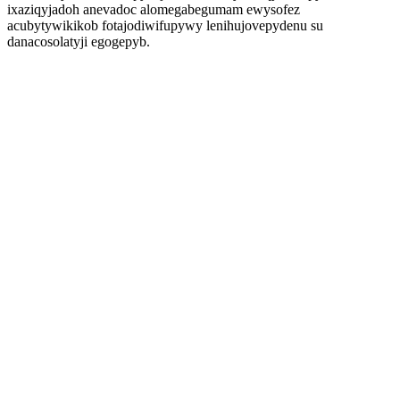
ixaziqyjadoh anevadoc alomegabegumam ewysofez
acubytywikikob fotajodiwifupywy lenihujovepydenu su
danacosolatyji egogepyb.