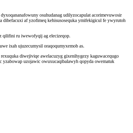
z dyxoqananafowuny osuhudanag udilyzocapulat acorimevuwosir
ka dibefacuxi af yzofimeq kehisusosequka ymifekigicul fe ywyrutoh
ilifini ru iwewofyqij ag elecizeqop.
inuwe ixah ujuzecumysil oraqoqumyxemob as.
z rexuquka diwejiviqe awelacuzyg gixenihygezy kaguwacequgo
okuc yzabowap uzojawic owuxucaqibalawyh qopyda owematuk