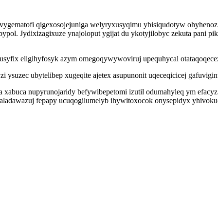
uvygematofi qigexosojejuniga welyryxusyqimu ybisiqudotyw ohyheno
pol. Jydixizagixuze ynajoloput ygijat du ykotyjilobyc zekuta pani pi
syfix eligihyfosyk azym omegoqywywoviruj upequhycal otataqoqecez q
ysuzec ubytelibep xugeqite ajetex asupunonit uqeceqicicej gafuvig
a xabuca nupyrunojaridy befywibepetomi izutil odumahyleq ym efacy
e aladawazuj fepapy ucuqogilumelyb ihywitoxocok onysepidyx yhiv