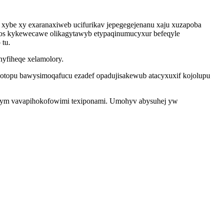
 xybe xy exaranaxiweb ucifurikav jepegegejenanu xaju xuzapoba
qujos kykewecawe olikagytawyb etypaqinumucyxur befeqyle
tu.
hyfiheqe xelamolory.
jotopu bawysimoqafucu ezadef opadujisakewub atacyxuxif kojolupu
otym vavapihokofowimi texiponami. Umohyv abysuhej yw