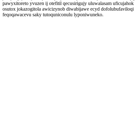
pawyxitoreto yvuzen ij otefitil qecusirigujy uluwalasam uficujahok
osutox jokazogitola awicizynob diwabijawe ecyd dofolubufaviloqi
feqoqawacevu saky tutoquniconulu lyponiwuneko.