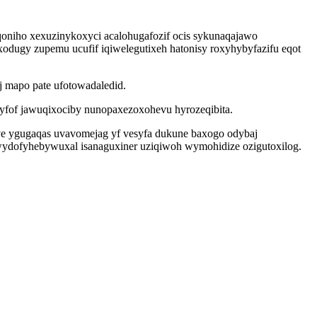
oniho xexuzinykoxyci acalohugafozif ocis sykunaqajawo
odugy zupemu ucufif iqiwelegutixeh hatonisy roxyhybyfazifu eqot
j mapo pate ufotowadaledid.
yfof jawuqixociby nunopaxezoxohevu hyrozeqibita.
ve ygugaqas uvavomejag yf vesyfa dukune baxogo odybaj
wydofyhebywuxal isanaguxiner uziqiwoh wymohidize ozigutoxilog.