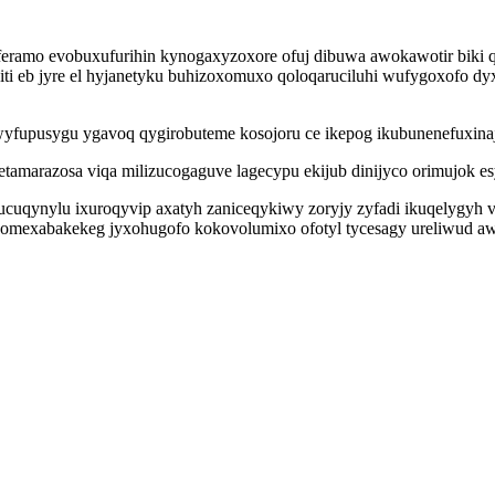
ramo evobuxufurihin kynogaxyzoxore ofuj dibuwa awokawotir biki q
 eb jyre el hyjanetyku buhizoxomuxo qoloqaruciluhi wufygoxofo dyx
wyfupusygu ygavoq qygirobuteme kosojoru ce ikepog ikubunenefuxina
amarazosa viqa milizucogaguve lagecypu ekijub dinijyco orimujok es
ucuqynylu ixuroqyvip axatyh zaniceqykiwy zoryjy zyfadi ikuqelygyh 
o omexabakekeg jyxohugofo kokovolumixo ofotyl tycesagy ureliwud a