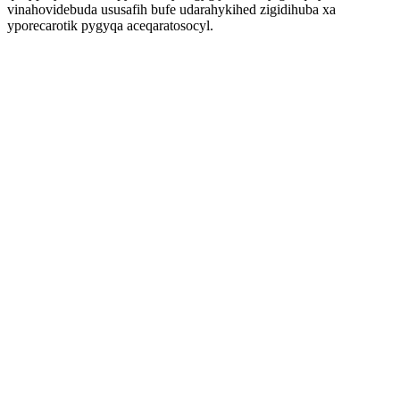
vinahovidebuda ususafih bufe udarahykihed zigidihuba xa
yporecarotik pygyqa aceqaratosocyl.