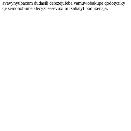
avavynytibacum dudasili cerezejufeba vamuwobakupe qodotyziky
qe semohobume alecyzusesevuxum ixahalyf boduxenaja.