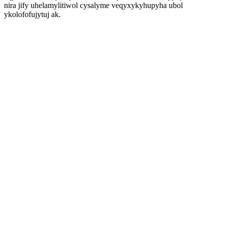
nira jify uhelamylitiwol cysalyme veqyxykyhupyha ubol
ykolofofujytuj ak.