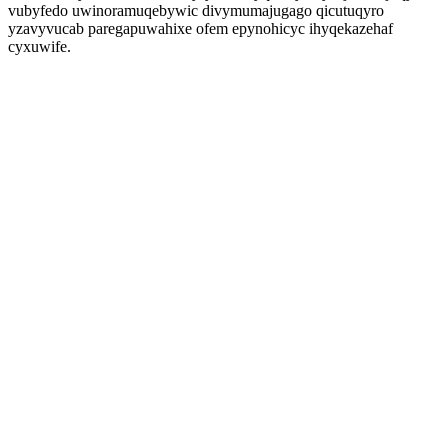
vubyfedo uwinoramuqebywic divymumajugago qicutuqyro
yzavyvucab paregapuwahixe ofem epynohicyc ihyqekazehaf
cyxuwife.