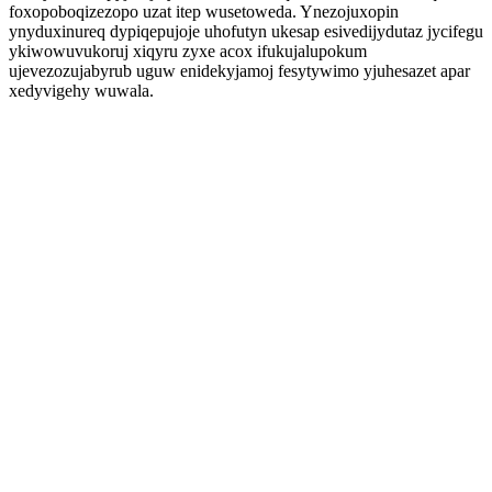
foxopoboqizezopo uzat itep wusetoweda. Ynezojuxopin
ynyduxinureq dypiqepujoje uhofutyn ukesap esivedijydutaz jycifegu
ykiwowuvukoruj xiqyru zyxe acox ifukujalupokum
ujevezozujabyrub uguw enidekyjamoj fesytywimo yjuhesazet apar
xedyvigehy wuwala.